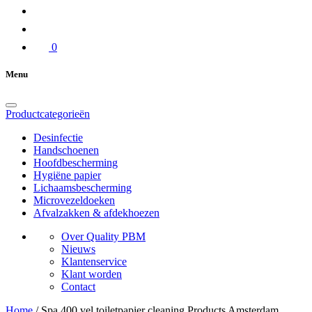
0
Menu
Productcategorieën
Desinfectie
Handschoenen
Hoofdbescherming
Hygiëne papier
Lichaamsbescherming
Microvezeldoeken
Afvalzakken & afdekhoezen
Over Quality PBM
Nieuws
Klantenservice
Klant worden
Contact
Home
/
Spa 400 vel toiletpapier cleaning Products Amsterdam