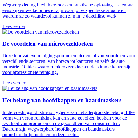
Wegwerpkleding biedt hiervoor een praktische oplossing. Laten we
eens kijken welke opties er zijn voor jouw specifieke situatie en
waarom ze zo waardevol kunnen zijn in je dagelijkse werk.
Lees verder
De voordelen van microvezeldoeken
Deze innovatieve reinigingsproducten bieden tal van voordelen voor
verschillende sectoren, van horeca tot kantoren en zelfs de auto-
industrie. Ontdek waarom microvezeldoeken de slimme keuze zijn
voor professionele reiniging.
Lees verder
Het belang van hoofdkappen en baardmaskers
In de voedingsindustrie is hygiëne van het allergrootste belang. Elke
vorm van verontreiniging kan ernstige gevolgen hebben voor de
kwaliteit van producten en de gezondheid van consumenten.
Daarom zijn wegwerpbare hoofdkappen en baardmaskers
onmisbare hulpmiddelen in deze sector.