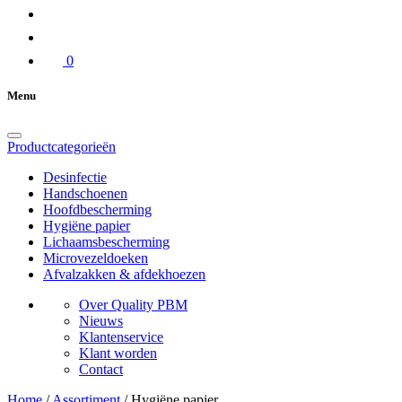
0
Menu
Productcategorieën
Desinfectie
Handschoenen
Hoofdbescherming
Hygiëne papier
Lichaamsbescherming
Microvezeldoeken
Afvalzakken & afdekhoezen
Over Quality PBM
Nieuws
Klantenservice
Klant worden
Contact
Home
/
Assortiment
/
Hygiëne papier