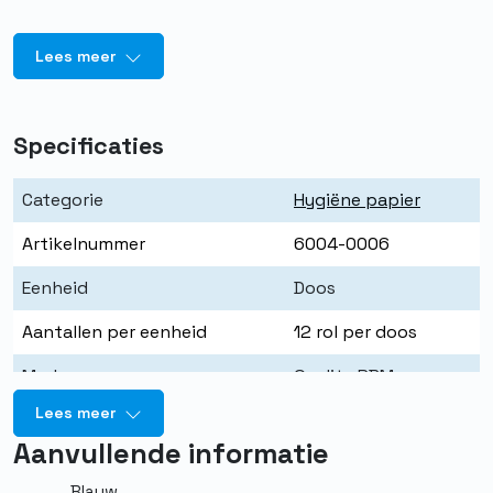
Lees meer
Specificaties
Categorie
Hygiëne papier
Artikelnummer
6004-0006
Eenheid
Doos
Aantallen per eenheid
12 rol per doos
Merk
Quality PBM
Lees meer
Kleur
Wit
Aanvullende informatie
Aantal meters
120 mtr op rol
Blauw