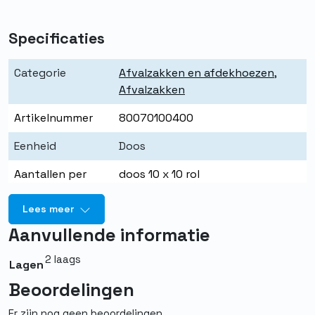
Specificaties
Categorie
Afvalzakken en afdekhoezen
,
Afvalzakken
Artikelnummer
80070100400
Eenheid
Doos
Aantallen per
doos 10 x 10 rol
eenheid
Lees meer
Merk
Quality PBM
Aanvullende informatie
Kleur
Blauw
2 laags
Lagen
Aantal per rol
10
Beoordelingen
Aantal liter
120
Er zijn nog geen beoordelingen.