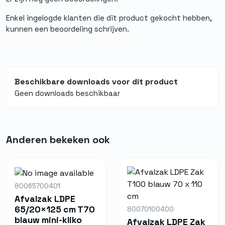
Afmeting
70 x 110 cm
Enkel ingelogde klanten die dit product gekocht hebben,
kunnen een beoordeling schrijven.
Soort
Afvalzak op rol
Beschikbare downloads voor dit product
Geen downloads beschikbaar
Anderen bekeken ook
80065700401
Afvalzak LDPE
65/20×125 cm T70
80070100400
blauw mini-kliko
Afvalzak LDPE Zak