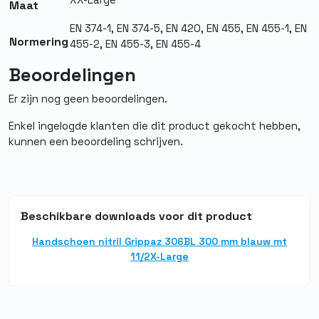
Maat
Afwerking
Ruw
EN 374-1, EN 374-5, EN 420, EN 455, EN 455-1, EN
buitenzijde
Normering
455-2, EN 455-3, EN 455-4
Poedervrij
Ja
Beoordelingen
Normering
EN 420, EN 455 1,2,3,4, EN 374-5,
Er zijn nog geen beoordelingen.
EN 374-1
Enkel ingelogde klanten die dit product gekocht hebben,
Materiaal
Nitril
kunnen een beoordeling schrijven.
Herbruikbaar
Nee
Medisch
Ja
Beschikbare downloads voor dit product
Steriel
Nee
Handschoen nitril Grippaz 306BL 300 mm blauw mt
11/2X-Large