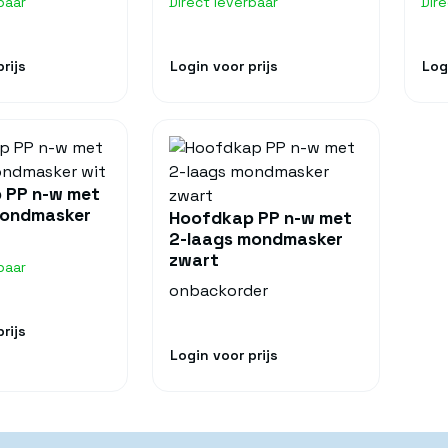
baar
Direct leverbaar
Dir
rijs
Login voor prijs
Log
 PP n-w met
mondmasker
Hoofdkap PP n-w met
2-laags mondmasker
zwart
baar
onbackorder
rijs
Login voor prijs