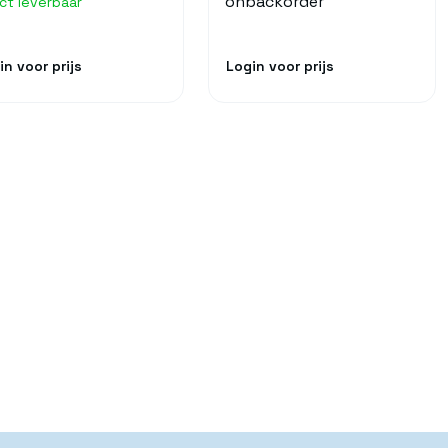
onbackorder
ect leverbaar
in voor prijs
Login voor prijs