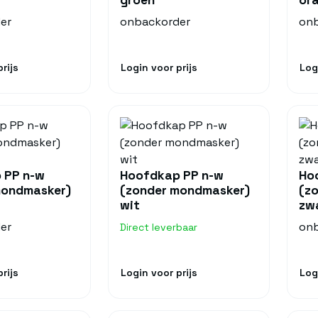
er
onbackorder
onb
rijs
Login voor prijs
Log
 PP n-w
Hoofdkap PP n-w
Ho
mondmasker)
(zonder mondmasker)
(z
wit
zw
er
onb
Direct leverbaar
rijs
Login voor prijs
Log