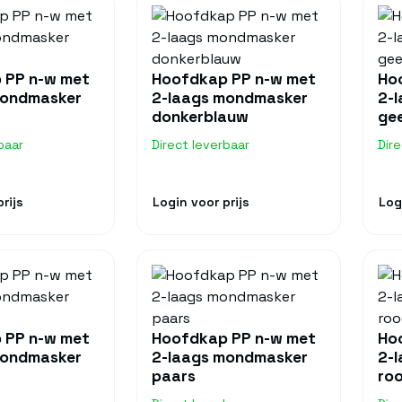
 PP n-w met
Hoofdkap PP n-w met
Ho
mondmasker
2-laags mondmasker
2-
donkerblauw
gee
baar
Direct leverbaar
Dir
rijs
Login voor prijs
Log
 PP n-w met
Hoofdkap PP n-w met
Ho
mondmasker
2-laags mondmasker
2-
paars
ro