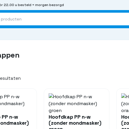
r 22.00 u besteld = morgen bezorgd
appen
 resultaten
 PP n-w
Hoofdkap PP n-w
Ho
mondmasker)
(zonder mondmasker)
(z
groen
ora