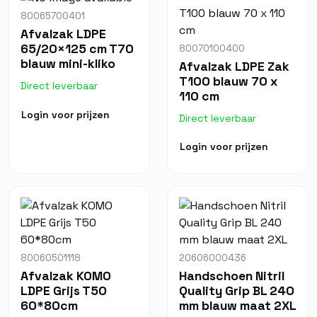
80065700401
Afvalzak LDPE
65/20×125 cm T70
80070100400
blauw mini-kliko
Afvalzak LDPE Zak
T100 blauw 70 x
Direct leverbaar
110 cm
Login voor prijzen
Direct leverbaar
Login voor prijzen
80060501118
20606000436
Afvalzak KOMO
Handschoen Nitril
LDPE Grijs T50
Quality Grip BL 240
60*80cm
mm blauw maat 2XL