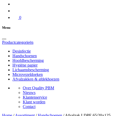
0
Menu
Productcategorieën
Desinfectie
Handschoenen
Hoofdbescherming
Hygiëne papier
Lichaamsbescherming
Microvezeldoeken
Afvalzakken & afdekhoezen
Over Quality PBM
Nieuws
Klantenservice
Klant worden
Contact
Home
/
Assortiment
/
Handschoenen
/
Afvalzak LDPE 65/20×125