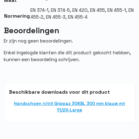
Maat
Afwerking
Ruw
EN 374-1, EN 374-5, EN 420, EN 455, EN 455-1, EN
buitenzijde
Normering
455-2, EN 455-3, EN 455-4
Poedervrij
Ja
Beoordelingen
Normering
EN 420, EN 455 1,2,3,4, EN 374-5,
Er zijn nog geen beoordelingen.
EN 374-1
Enkel ingelogde klanten die dit product gekocht hebben,
Materiaal
Nitril
kunnen een beoordeling schrijven.
Herbruikbaar
Nee
Medisch
Ja
Beschikbare downloads voor dit product
Steriel
Nee
Handschoen nitril Grippaz 306BL 300 mm blauw mt
11/2X-Large