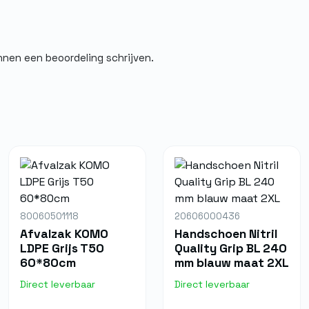
ECO Label
100% cellulose
nnen een beoordeling schrijven.
80060501118
20606000436
Afvalzak KOMO
Handschoen Nitril
LDPE Grijs T50
Quality Grip BL 240
60*80cm
mm blauw maat 2XL
Direct leverbaar
Direct leverbaar