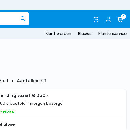
0
Klant worden
Nieuws
Klantenservice
Baal
Aantallen:
56
zending vanaf € 350,-
.00 u besteld = morgen bezorgd
everbaar
llulose