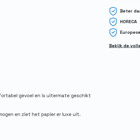
Beter da
HORECA
Europes
Bekijk de vol
fortabel gevoel en is uitermate geschikt
gen en ziet het papier er luxe uit.