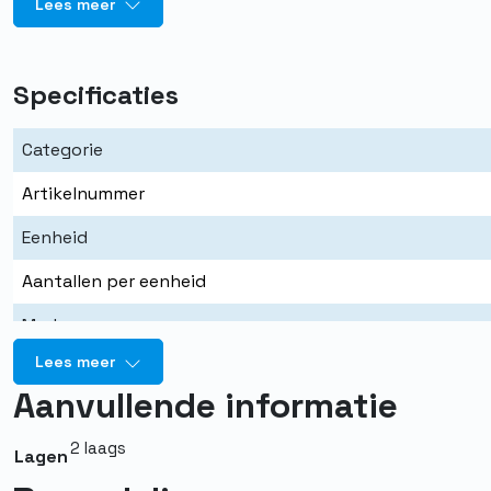
Lees meer
Specificaties
Categorie
Artikelnummer
Eenheid
Aantallen per eenheid
Merk
Lees meer
Kleur
Aanvullende informatie
Aantal vellen
2 laags
Aantal lagen
Lagen