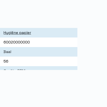
Hygiëne papier
60020000000
Baal
56
Quality PBM
Wit
200
2