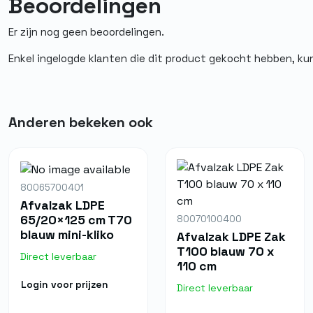
Beoordelingen
Normering
Er zijn nog geen beoordelingen.
Materiaal
Enkel ingelogde klanten die dit product gekocht hebben, ku
Anderen bekeken ook
80065700401
Afvalzak LDPE
65/20×125 cm T70
80070100400
blauw mini-kliko
Afvalzak LDPE Zak
T100 blauw 70 x
Direct leverbaar
110 cm
Login voor prijzen
Direct leverbaar