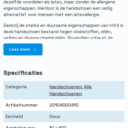
dezelfde voordelen als latex, maar zonder de allergene
eigenschappen. Hierdoor is de handschoen een veilig
alternatief voor mensen met een latexallergie.
Dankzij de sterke en duurzame eigenschappen van nitril is
deze handschoen bestand tegen vloeistoffen, oliën,
vetten en diverse chemicaliën. Bovendien scheurt de
handschoen direct wanneer er een gaatje in ontstaat,
Lees meer
waardoor schade snel zichtbaar wordt. Dit draagt bij aan
extra veiligheid, vooral bij werkzaamheden met
chemicaliën of microbiologische risico’s.
Specificaties
Waarom kiezen voor de Handschoen
nitril CAT.III ongepoederd blauw?
Categorie
Handschoenen
,
Alle
✔
Latexvrij en poedervrij
– Geschikt voor mensen met
Handschoenen
een allergie
✔
Sterk en betrouwbaar
– Biedt extra bescherming en
Artikelnummer
20104000410
langdurig comfort
Eenheid
Doos
✔
Bestand tegen oliën, vetten en chemicaliën
– Ideaal
voor professioneel gebruik
Aantallen per
10 x 100