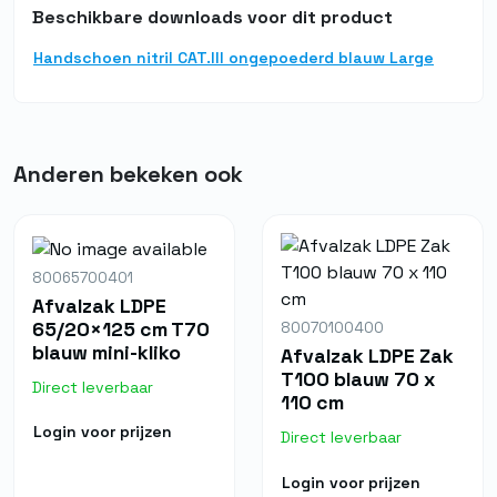
olie, vet en andere verontreinigingen
Beschikbare downloads voor dit product
Schoonmaakbranche
– Geschikt voor gebruik met diverse
Steriel
Nee
schoonmaakmiddelen en desinfectanten
Handschoen nitril CAT.III ongepoederd blauw Large
Voedingsindustrie
– Gecertificeerd voor veilig gebruik bij
voedselverwerking
Daarnaast voldoet deze handschoen aan de hoogste
kwaliteitsnormen. Met een
AQL-waarde van 1,5
en
Anderen bekeken ook
certificeringen zoals
EN 420, EN 374-1:2016 en EN 374-
5:2016
, is hij een betrouwbare keuze voor professioneel
gebruik. De opvallende blauwe kleur maakt eventuele
schade direct zichtbaar, wat de veiligheid verder
80065700401
verhoogt.
Afvalzak LDPE
65/20×125 cm T70
✔
Bestel vandaag nog en werk met maximale
80070100400
blauw mini-kliko
bescherming!
Afvalzak LDPE Zak
T100 blauw 70 x
Direct leverbaar
110 cm
Login voor prijzen
Direct leverbaar
Login voor prijzen