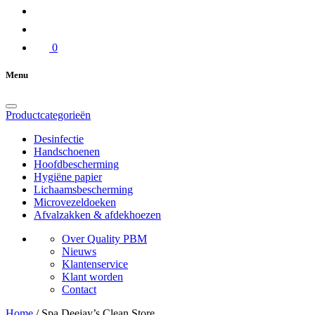
0
Menu
Productcategorieën
Desinfectie
Handschoenen
Hoofdbescherming
Hygiëne papier
Lichaamsbescherming
Microvezeldoeken
Afvalzakken & afdekhoezen
Over Quality PBM
Nieuws
Klantenservice
Klant worden
Contact
Home
/
Spa Deejay’s Clean Store