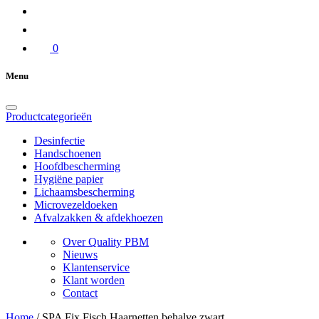
0
Menu
Productcategorieën
Desinfectie
Handschoenen
Hoofdbescherming
Hygiëne papier
Lichaamsbescherming
Microvezeldoeken
Afvalzakken & afdekhoezen
Over Quality PBM
Nieuws
Klantenservice
Klant worden
Contact
Home
/
SPA Fix Fisch Haarnetten behalve zwart