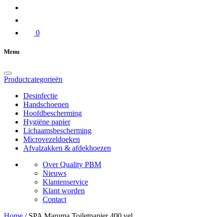
0
Menu
Productcategorieën
Desinfectie
Handschoenen
Hoofdbescherming
Hygiëne papier
Lichaamsbescherming
Microvezeldoeken
Afvalzakken & afdekhoezen
Over Quality PBM
Nieuws
Klantenservice
Klant worden
Contact
Home
/
SPA Maruma Toiletpapier 400 vel