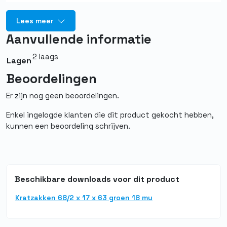
eenheid
Lees meer
Merk
Quality PBM
Aanvullende informatie
Kleur
Blauw
2 laags
Lagen
Aantal per doos
1.000
Beoordelingen
Afmeting
68/2 x 17 x 63
Er zijn nog geen beoordelingen.
Soort
Kratzak
Enkel ingelogde klanten die dit product gekocht hebben,
kunnen een beoordeling schrijven.
Beschikbare downloads voor dit product
Kratzakken 68/2 x 17 x 63 groen 18 mu