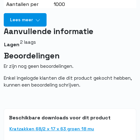
Aantallen per
1000
eenheid
Lees meer
Merk
Quality PBM
Aanvullende informatie
Kleur
Groen
2 laags
Lagen
Aantal per doos
1.000
Beoordelingen
Afmeting
68/2 x 17 x 63
Er zijn nog geen beoordelingen.
Soort
Kratzak
Enkel ingelogde klanten die dit product gekocht hebben,
kunnen een beoordeling schrijven.
Beschikbare downloads voor dit product
Kratzakken 68/2 x 17 x 63 groen 18 mu