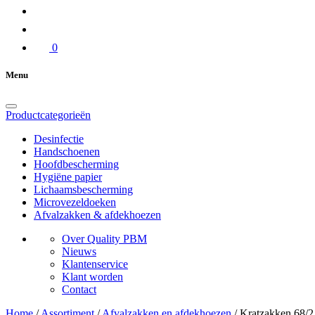
0
Menu
Productcategorieën
Desinfectie
Handschoenen
Hoofdbescherming
Hygiëne papier
Lichaamsbescherming
Microvezeldoeken
Afvalzakken & afdekhoezen
Over Quality PBM
Nieuws
Klantenservice
Klant worden
Contact
Home
/
Assortiment
/
Afvalzakken en afdekhoezen
/
Kratzakken 68/2