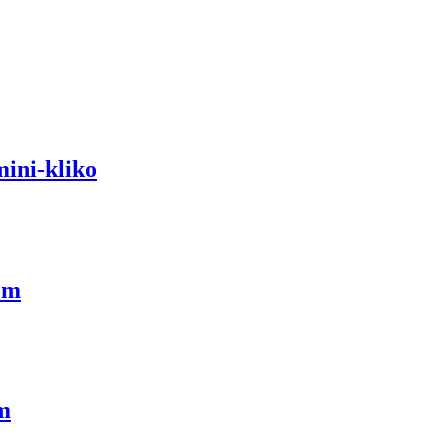
ini-kliko
cm
m