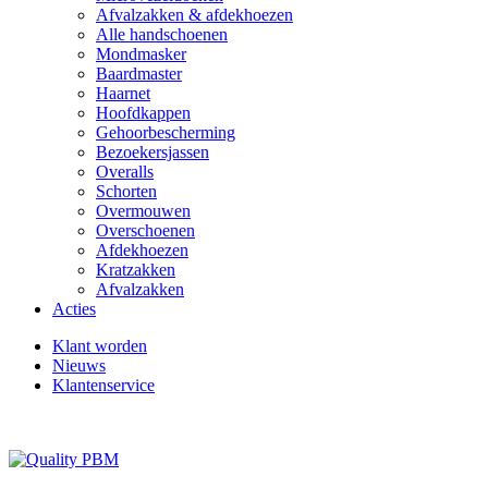
Afvalzakken & afdekhoezen
Alle handschoenen
Mondmasker
Baardmaster
Haarnet
Hoofdkappen
Gehoorbescherming
Bezoekersjassen
Overalls
Schorten
Overmouwen
Overschoenen
Afdekhoezen
Kratzakken
Afvalzakken
Acties
Klant worden
Nieuws
Klantenservice