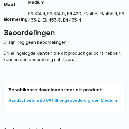
Medium
Maat
Afwerking
Glad
EN 374-1, EN 374-5, EN 420, EN 455, EN 455-1, EN
buitenzijde
Normering
455-2, EN 455-3, EN 455-4
Poedervrij
Ja
Beoordelingen
Normering
EN 420, EN 455 1,2,3,4, EN 374-5,
Er zijn nog geen beoordelingen.
EN 374-1
Enkel ingelogde klanten die dit product gekocht hebben,
Materiaal
Nitril
kunnen een beoordeling schrijven.
Herbruikbaar
Nee
Medisch
Ja
Beschikbare downloads voor dit product
Steriel
Nee
Handschoen nitril CAT.III ongepoederd groen Medium