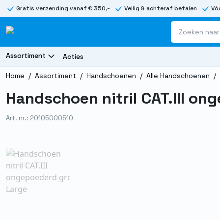
Gratis verzending vanaf € 350,-
Veilig & achteraf betalen
Vóó
Assortiment
Acties
Home
/
Assortiment
/
Handschoenen
/
Alle Handschoenen
/
Handschoen nitril CAT.III on
Art. nr.: 20105000510