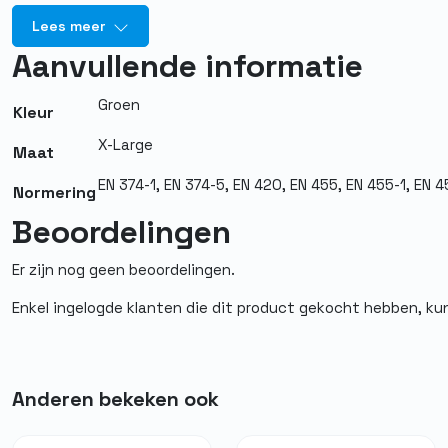
Lees meer
Kleur
Groen
Aanvullende informatie
Maat
XL
Groen
Afwerking buitenzijde
Glad
Kleur
X-Large
Poedervrij
Ja
Maat
EN 374-1, EN 374-5, EN 420, EN 455, EN 455-1, EN 
Normering
EN 420, EN 455 1,2,3
Normering
Beoordelingen
Materiaal
Nitril
Er zijn nog geen beoordelingen.
Herbruikbaar
Nee
Enkel ingelogde klanten die dit product gekocht hebben, ku
Medisch
Ja
Steriel
Nee
Anderen bekeken ook