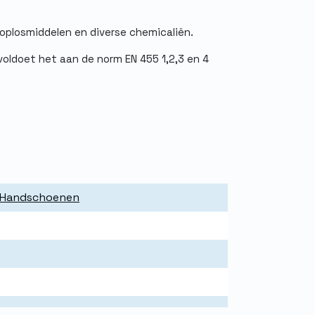
 oplosmiddelen en diverse chemicaliën.
oldoet het aan de norm EN 455 1,2,3 en 4
n multifunctioneel inzetbaar. Denk aan de
che, assemblage, automotive, schoonmaak en
keurd volgens de normen EN420, EN374-1 2016,
e Handschoenen