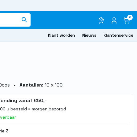
0
Klant worden
Nieuws
Klantenservice
Doos
Aantallen:
10 x 100
zending vanaf €50,-
.00 u besteld = morgen bezorgd
everbaar
ie 3