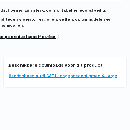
ndschoenen zijn sterk, comfortabel en vooral veilig.
d tegen vloeistoffen, oliën, vetten, oplosmiddelen en
chemicaliën.
ledige productspecificaties
Beschikbare downloads voor dit product
Handschoen nitril CAT.III ongepoederd groen X-Large