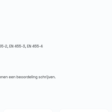
455-2, EN 455-3, EN 455-4
,4, EN 374-5, EN 374-1
nnen een beoordeling schrijven.