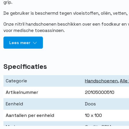
grip.
De gebruiker is beschermd tegen vloeistoffen, oliën, vetten,
Onze nitril handschoenen beschikken over een foodkeur en v
voor medische toepassingen.
Verder is deze blauwe onderzoekshandschoen comfortabel e
Lees meer
medische sector, laboratoria, (petro)chemie, kappersbran
voedingssector. Dit product heeft een AQL van 1,5 en is ge
EN374-5:2016.
Specificaties
Categorie
Handschoenen
,
All
Artikelnummer
20105000510
Eenheid
Doos
Aantallen per eenheid
10 x 100
Merk
Quality PBM