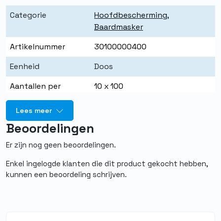
Categorie
Hoofdbescherming
,
Baardmasker
Artikelnummer
30100000400
Eenheid
Doos
Aantallen per
10 x 100
eenheid
Lees meer
Merk
Quality PBM
Beoordelingen
Kleur
Blauw
Er zijn nog geen beoordelingen.
Maat
Universeel
Enkel ingelogde klanten die dit product gekocht hebben,
kunnen een beoordeling schrijven.
Materiaal
Non woven Polypropyleen
Food grade
Ja
Herbruikbaar
Nee