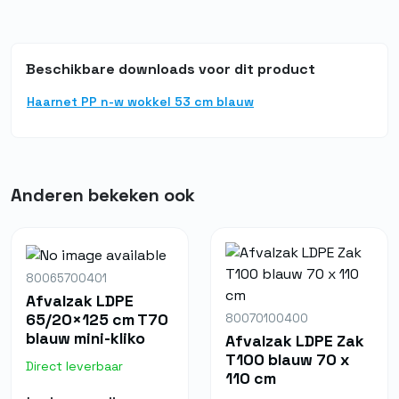
Food grade
Ja
Herbruikbaar
Nee
Beschikbare downloads voor dit product
Haarnet PP n-w wokkel 53 cm blauw
Anderen bekeken ook
80065700401
Afvalzak LDPE
65/20×125 cm T70
80070100400
blauw mini-kliko
Afvalzak LDPE Zak
T100 blauw 70 x
Direct leverbaar
110 cm