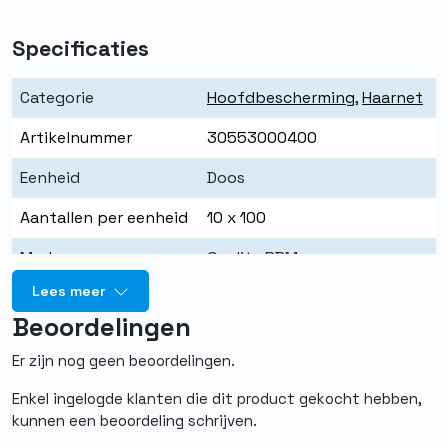
Specificaties
Categorie
Hoofdbescherming
,
Haarnet
Artikelnummer
30553000400
Eenheid
Doos
Aantallen per eenheid
10 x 100
Merk
Quality PBM
Lees meer
Kleur
Blauw
Beoordelingen
Maat
Universeel
Er zijn nog geen beoordelingen.
Materiaal
Non woven Polypropyleen
Enkel ingelogde klanten die dit product gekocht hebben,
Type
Wokkel
kunnen een beoordeling schrijven.