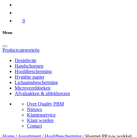
0
Menu
Productcategorieën
Desinfectie
Handschoenen
Hoofdbescherming
Hygiëne papier
Lichaamsbescherming
Microvezeldoeken
Afvalzakken & afdekhoezen
Over Quality PBM
Nieuws
Klantenservice
Klant worden
Contact
Home
/
Assortiment
/
Hoofdbescherming
/
Haarnet PP n-w wokkel