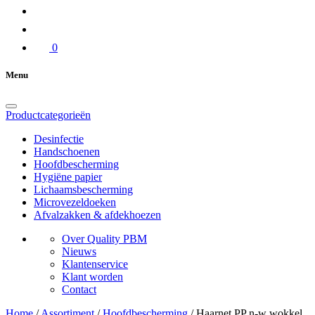
0
Menu
Productcategorieën
Desinfectie
Handschoenen
Hoofdbescherming
Hygiëne papier
Lichaamsbescherming
Microvezeldoeken
Afvalzakken & afdekhoezen
Over Quality PBM
Nieuws
Klantenservice
Klant worden
Contact
Home
/
Assortiment
/
Hoofdbescherming
/
Haarnet PP n-w wokkel