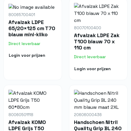
80065700401
Afvalzak LDPE
65/20×125 cm T70
80070100400
blauw mini-kliko
Afvalzak LDPE Zak
T100 blauw 70 x
Direct leverbaar
110 cm
Login voor prijzen
Direct leverbaar
Login voor prijzen
80060501118
20606000436
Afvalzak KOMO
Handschoen Nitril
LDPE Grijs T50
Quality Grip BL 240