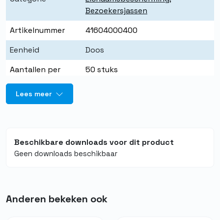
Bezoekersjassen
Artikelnummer
41604000400
Eenheid
Doos
Aantallen per
50 stuks
eenheid
Lees meer
Merk
Quality PBM
Kleur
Blauw
Maat
L
Beschikbare downloads voor dit product
Geen downloads beschikbaar
Materiaal
Non-woven polypropyleen
Vloeistofdicht
Nee
Anderen bekeken ook
Food grade
Ja
Herbruikbaar
Nee