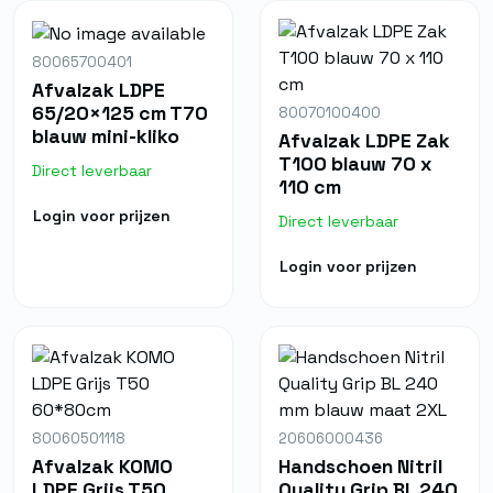
80065700401
Afvalzak LDPE
65/20×125 cm T70
80070100400
blauw mini-kliko
Afvalzak LDPE Zak
T100 blauw 70 x
Direct leverbaar
110 cm
Login voor prijzen
Direct leverbaar
Login voor prijzen
80060501118
20606000436
Afvalzak KOMO
Handschoen Nitril
LDPE Grijs T50
Quality Grip BL 240