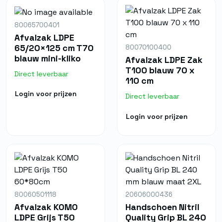
80065700401
Afvalzak LDPE
65/20×125 cm T70
80070100400
blauw mini-kliko
Afvalzak LDPE Zak
T100 blauw 70 x
Direct leverbaar
110 cm
Login voor prijzen
Direct leverbaar
Login voor prijzen
80060501118
20606000436
Afvalzak KOMO
Handschoen Nitril
LDPE Grijs T50
Quality Grip BL 240