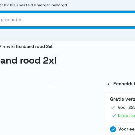
r 22.00 u besteld = morgen bezorgd
P n-w klittenband rood 2xl
band rood 2xl
Eenheid:
Gratis ver
Vóór 22
Direct l
Voor ee