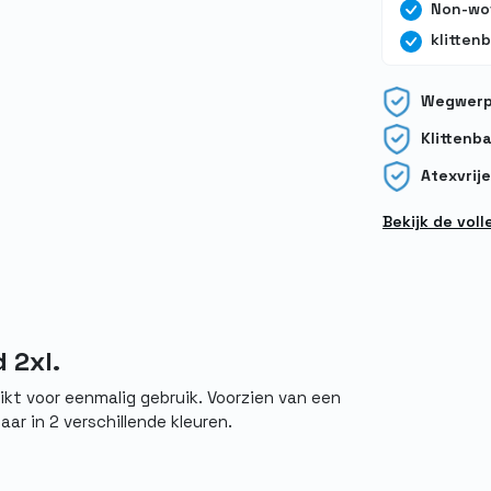
Non-wo
klitten
Wegwerp
Klittenb
Atexvrije
Bekijk de vol
 2xl.
t voor eenmalig gebruik. Voorzien van een
aar in 2 verschillende kleuren.