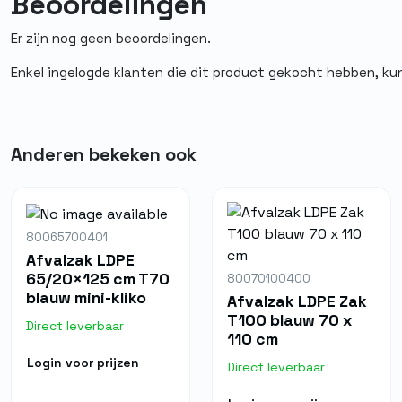
Beoordelingen
Vloeistofdicht
Nee
Er zijn nog geen beoordelingen.
Food grade
Ja
Enkel ingelogde klanten die dit product gekocht hebben, ku
Herbruikbaar
Nee
Anderen bekeken ook
80065700401
Afvalzak LDPE
65/20×125 cm T70
80070100400
blauw mini-kliko
Afvalzak LDPE Zak
T100 blauw 70 x
Direct leverbaar
110 cm
Login voor prijzen
Direct leverbaar