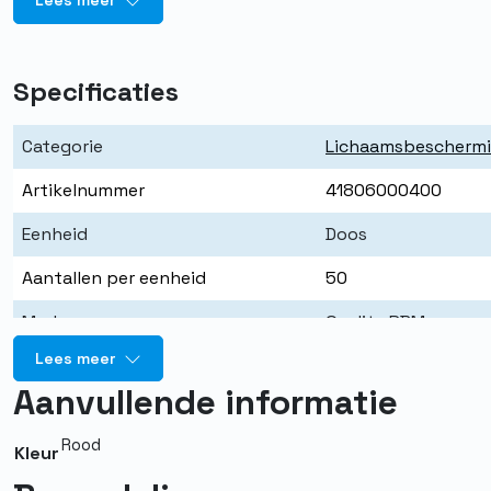
Lees meer
Specificaties
Categorie
Lichaamsbescherm
Artikelnummer
41806000400
Eenheid
Doos
Aantallen per eenheid
50
Merk
Quality PBM
Lees meer
Kleur
Rood
Aanvullende informatie
Maat
S t/m 3XL
Rood
Materiaal
Non-woven Polypro
Kleur