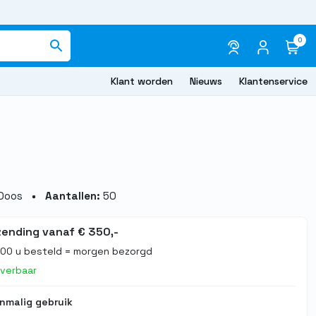
0
Klant worden
Nieuws
Klantenservice
Doos
Aantallen:
50
zending vanaf € 350,-
.00 u besteld = morgen bezorgd
everbaar
nmalig gebruik