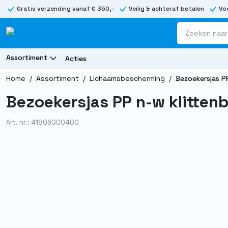
Gratis verzending vanaf € 350,-
Veilig & achteraf betalen
Vóó
Assortiment
Acties
Home
/
Assortiment
/
Lichaamsbescherming
/
Bezoekersjas P
Bezoekersjas PP n-w klitten
Art. nr.: 41806000400