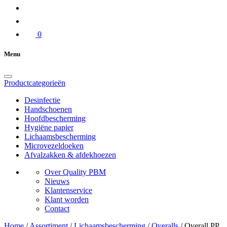
0
Menu
Productcategorieën
Desinfectie
Handschoenen
Hoofdbescherming
Hygiëne papier
Lichaamsbescherming
Microvezeldoeken
Afvalzakken & afdekhoezen
Over Quality PBM
Nieuws
Klantenservice
Klant worden
Contact
Home
/
Assortiment
/
Lichaamsbescherming
/
Overalls
/
Overall PP