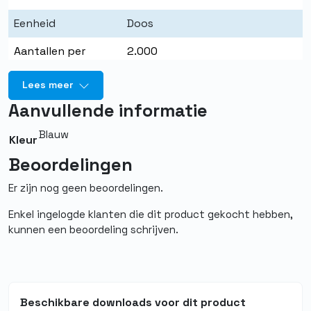
Eenheid
Doos
Aantallen per
2.000
eenheid
Lees meer
Merk
Quality PBM
Aanvullende informatie
Kleur
Geel
Blauw
Kleur
Ameting
40 x 20 cm
Beoordelingen
Materiaal
Polypropyleen
Er zijn nog geen beoordelingen.
Vloeistofdicht
Ja
Enkel ingelogde klanten die dit product gekocht hebben,
kunnen een beoordeling schrijven.
Food grade
Ja
Herbruikbaar
Nee
Beschikbare downloads voor dit product