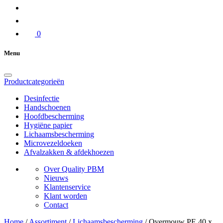
0
Menu
Productcategorieën
Desinfectie
Handschoenen
Hoofdbescherming
Hygiëne papier
Lichaamsbescherming
Microvezeldoeken
Afvalzakken & afdekhoezen
Over Quality PBM
Nieuws
Klantenservice
Klant worden
Contact
Home
/
Assortiment
/
Lichaamsbescherming
/
Overmouw PE 40 x