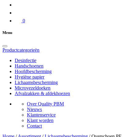
0
Menu
Productcategorieën
Desinfectie
Handschoenen
Hoofdbescherming
Hygiëne papier
Lichaamsbescherming
Microvezeldoeken
Afvalzakken & afdekhoezen
Over Quality PBM
Nieuws
Klantenservice
Klant worden
Contact
Home
/
Assortiment
/
Lichaamsbescherming
/
Overschoen PE